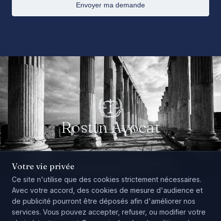
Envoyer ma demande
Rostin Avocat
Votre vie privée
Ce site n'utilise que des cookies strictement nécessaires.
Avec votre accord, des cookies de mesure d'audience et
Mentions légales
Politique de confidentialité
de publicité pourront être déposés afin d'améliorer nos
Politique de cookies
Gérer les cookies
services. Vous pouvez accepter, refuser, ou modifier votre
© 2026 Rostin Avocat. Tous droits réservés.