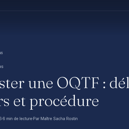
NS
RS
ter une OQTF : dél
rs et procédure
6
·
6 min de lecture
·
Par Maître Sacha Rostin