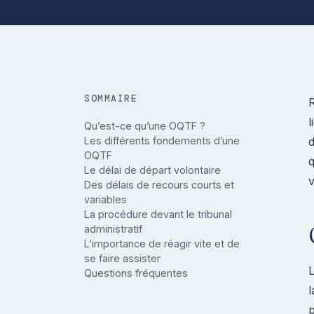
SOMMAIRE
R
l
Qu’est-ce qu’une OQTF ?
Les différents fondements d’une
d
OQTF
q
Le délai de départ volontaire
v
Des délais de recours courts et
variables
La procédure devant le tribunal
administratif
L’importance de réagir vite et de
se faire assister
L
Questions fréquentes
l
p